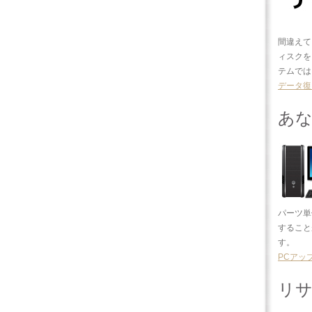
間違えて
ィスクを
テムでは
データ復
あな
パーツ単
すること
す。
PCアッ
リ