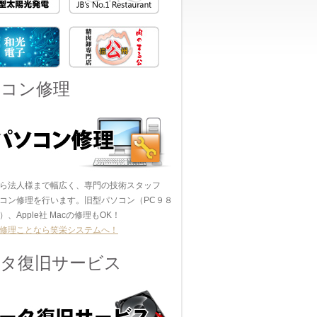
ソコン修理
ら法人様まで幅広く、専門の技術スタッフ
コン修理を行います。旧型パソコン（PC９８
、Apple社 Macの修理もOK！
修理ことなら笑栄システムへ！
ータ復旧サービス