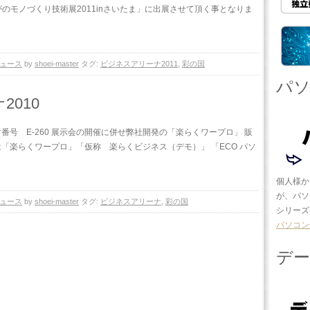
がのモノづくり技術展2011inさいたま」に出展させて頂く事となりま
ュース
by
shoei-master
タグ:
ビジネスアリーナ2011
,
彩の国
パ
010
番号 E-260 展示会の開催に併せ弊社開発の「楽らくワープロ」 販
「楽らくワープロ」「仮称 楽らくビジネス（デモ）」 「ECO パソ
個人様か
が、パソ
ュース
by
shoei-master
タグ:
ビジネスアリーナ
,
彩の国
シリーズ）
パソコン
デ