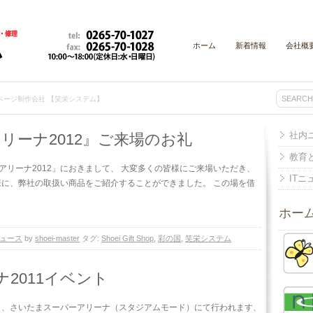
ホーム
新着情報
会社概
ムページ制作会社 【笑栄システム】
社内
スアリーナ2012』ご来場のお礼
教育
スアリーナ2012」におきまして、 大変多くの皆様にご来場いただき、
IT
様に、弊社の取扱い商品をご紹介することができました。 この場を借
ホー
ュース
by
shoei-master
タグ:
Shoei Gift Shop
,
彩の国
,
笑栄システム
2011イベント
（木）、さいたまスーパーアリーナ（スタジアムモード）にて行われます、