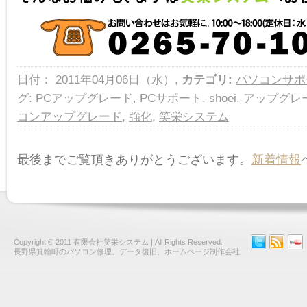
日付： 2011年04月06日（水）,
カテゴリ:
パソコンサポ
グ:
PCアップグレード
,
PCサポート
,
shoei
,
アップグレ
コンアップグレード
,
強化
,
笑栄システム
最後までご覧頂きありがとうございます。
新着情報
Copyright © 2011
有限会社笑栄システム
| All Rights Reserved.
長野県箕輪町のパソコン修理、データ復旧、ホームページ制作会社