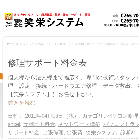
ホーム
» ネットワーク構築 - パソコン修理、データ復旧、ホームページ制作会社 【笑栄システ
修理サポート料金表
個人様から法人様まで幅広く、専門の技術スタッフ
理・設定・接続・ハードウエア修理・データ救出、
【笑栄システム】にお任せ下さい。
続きを読む
日付： 2011年04月06日（水）,
カテゴリ:
パソコン修理
shoei
,
サポート料金
,
ネットワーク構築
,
パソコントラ
サポート料金
,
出張修理
,
出張費
,
笑栄システム
,
診断料