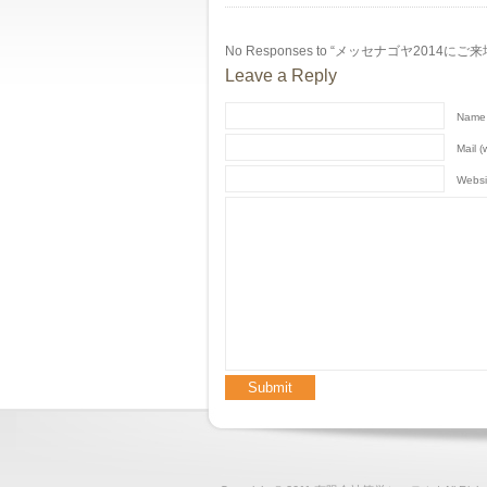
No Responses to “メッセナゴヤ20
Leave a Reply
Name 
Mail (
Websi