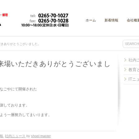
ホーム
新着情報
会社概
だきありがとうございました。
社内
ご来場いただきありがとうございまし
教育
IT
ッセなごやにて開催された
謝しております。
よう一層努力してまいります。
報
,
社内ニュース
by
shoei-master