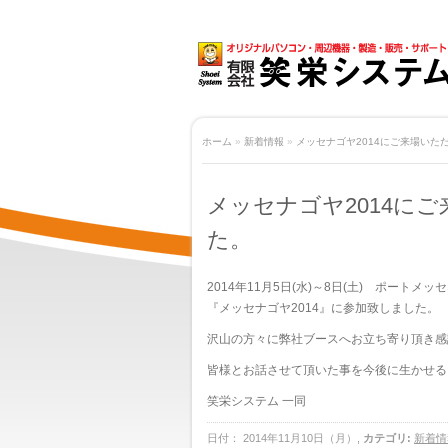
ホーム
»
新着情報
»
メッセナゴヤ2014にご来場いた
メッセナゴヤ2014に
た。
2014年11月5日(水)～8日(土) ポートメ
『メッセナゴヤ2014』に参加致しました。
沢山の方々に弊社ブースへお立ち寄り頂き感
皆様とお話させて頂いた事を今後に生かせる
笑栄システム 一同
日付： 2014年11月10日（月）,
カテゴリ:
新着情