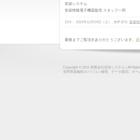
笑栄システム
笑栄情報電子機器販売 スタッフ一同
日付： 2022年12月24日（土）,
カテゴリ:
新着情
最後までご覧頂きありがとうございます。
新
Copyright © 2011
有限会社笑栄システム
| All Rig
長野県箕輪町のパソコン修理、データ復旧、ホー